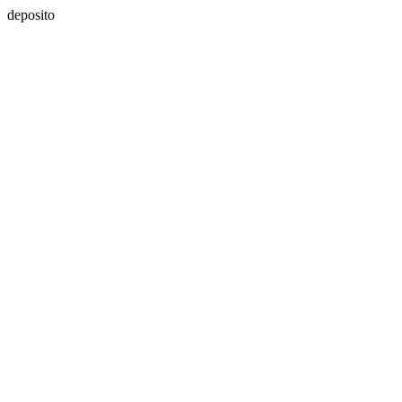
deposito